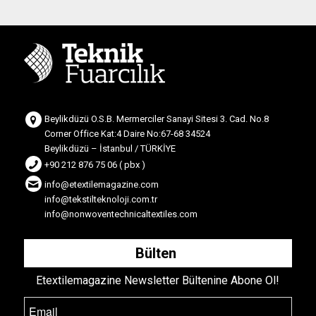
Beylikdüzü O.S.B. Mermerciler Sanayi Sitesi 3. Cad. No.8
Corner Office Kat:4 Daire No:67-68 34524
Beylikdüzü – İstanbul / TÜRKİYE
+90 212 876 75 06 ( pbx )
info@etextilemagazine.com
info@tekstilteknoloji.com.tr
info@nonwoventechnicaltextiles.com
Bülten
Etextilemagazine Newsletter Bültenine Abone Ol!