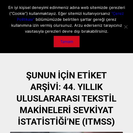
ANA SAYFA
HAKKIMIZDA
MEDIA DATA
E-DERGİ
En iyi kişisel deneyimi edinmeniz adına web sitemizde çerezleri
(“Cookie”) kullanmaktayız. Eğer sitemizi kullanıyorsanız
“Çerez
GİZLİLİK POLİTİKASI
İLETİŞİM
ÖNEMLİ DUYURU
Politikası”
bölümümüzde belirtilen şartlar gereği çerez
kullanımına izin vermiş olursunuz. Arzu ederseniz tarayıcınız
vasıtasıyla çerezleri devre dışı bırakabilirsiniz.
Tamam
ŞUNUN IÇIN ETIKET
ARŞIVI:
44. YILLIK
ULUSLARARASI TEKSTIL
MAKINELERI SEVKIYAT
İSTATISTIĞI’NE (ITMSS)