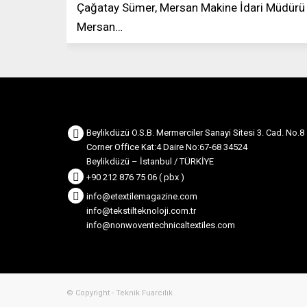
Çağatay Sümer, Mersan Makine İdari Müdür
Mersan…
Beylikdüzü O.S.B. Mermerciler Sanayi Sitesi 3. Cad. No.8
Corner Office Kat:4 Daire No:67-68 34524
Beylikdüzü – İstanbul / TÜRKİYE
+90 212 876 75 06 ( pbx )
info@etextilemagazine.com
info@tekstilteknoloji.com.tr
info@nonwoventechnicaltextiles.com
© Copyright - Teknik Fuarcılık