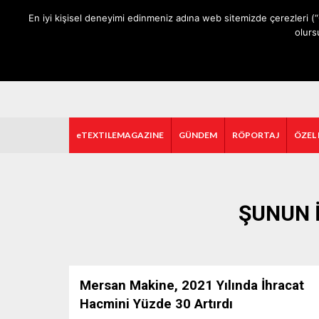
ANA SAYFA
HAKKIMIZDA
MEDIA DATA
E-DERGİ
En iyi kişisel deneyimi edinmeniz adına web sitemizde çerezleri (“
olurs
eTEXTILEMAGAZINE
GÜNDEM
RÖPORTAJ
ÖZEL
ŞUNUN I
Mersan Makine, 2021 Yılında İhracat
Hacmini Yüzde 30 Artırdı