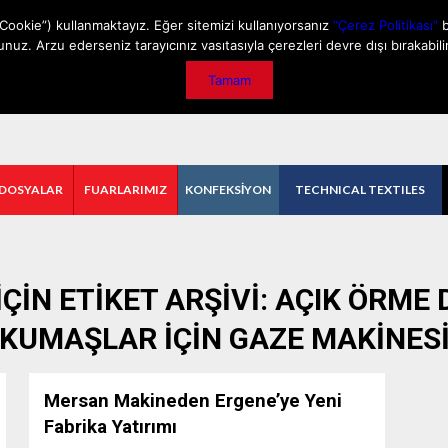
GİZLİLİK POLİTİKASI
İLETİŞİM
ÖNEMLİ DUYURU
Cookie”) kullanmaktayız. Eğer sitemizi kullanıyorsanız
“Çerez Politikası”
b
unuz. Arzu ederseniz tarayıcınız vasıtasıyla çerezleri devre dışı bırakabilir
Tamam
 DOSYALAR
FUARLARIMIZ
KONFEKSİYON
TECHNICAL TEXTILES
ÇIN ETIKET ARŞIVI:
AÇIK ÖRME
KUMAŞLAR IÇIN GAZE MAKINES
Mersan Makineden Ergene’ye Yeni
Fabrika Yatırımı