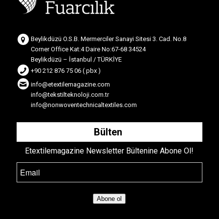
Beylikdüzü O.S.B. Mermerciler Sanayi Sitesi 3. Cad. No.8
Corner Office Kat:4 Daire No:67-68 34524
Beylikdüzü – İstanbul / TÜRKİYE
+90 212 876 75 06 ( pbx )
info@etextilemagazine.com
info@tekstilteknoloji.com.tr
info@nonwoventechnicaltextiles.com
Bülten
Etextilemagazine Newsletter Bültenine Abone Ol!
Abone ol