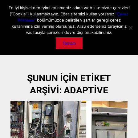
ANA SAYFA
HAKKIMIZDA
MEDIA DATA
E-DERGİ
En iyi kişisel deneyimi edinmeniz adına web sitemizde çerezleri
(“Cookie”) kullanmaktayız. Eğer sitemizi kullanıyorsanız
“Çerez
GİZLİLİK POLİTİKASI
İLETİŞİM
ÖNEMLİ DUYURU
Politikası”
bölümümüzde belirtilen şartlar gereği çerez
kullanımına izin vermiş olursunuz. Arzu ederseniz tarayıcınız
vasıtasıyla çerezleri devre dışı bırakabilirsiniz.
Tamam
ŞUNUN IÇIN ETIKET
ARŞIVI:
ADAPTIVE