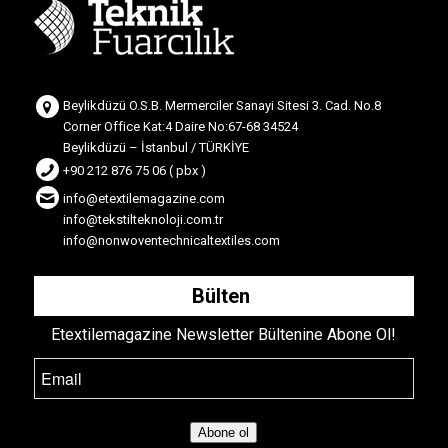
Beylikdüzü O.S.B. Mermerciler Sanayi Sitesi 3. Cad. No.8
Corner Office Kat:4 Daire No:67-68 34524
Beylikdüzü – İstanbul / TÜRKİYE
+90 212 876 75 06 ( pbx )
info@etextilemagazine.com
info@tekstilteknoloji.com.tr
info@nonwoventechnicaltextiles.com
Bülten
Etextilemagazine Newsletter Bültenine Abone Ol!
Abone ol