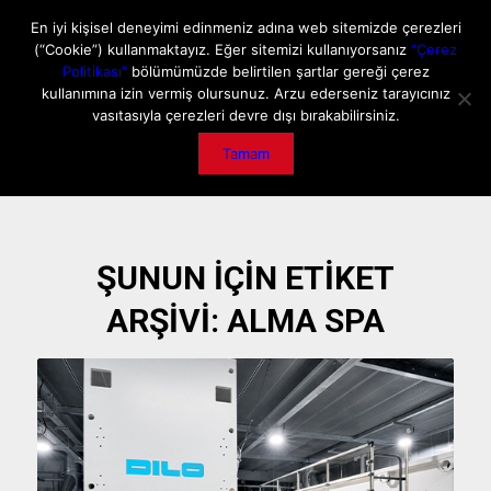
ANA SAYFA
HAKKIMIZDA
MEDIA DATA
E-DERGİ
En iyi kişisel deneyimi edinmeniz adına web sitemizde çerezleri
(“Cookie”) kullanmaktayız. Eğer sitemizi kullanıyorsanız
“Çerez
GİZLİLİK POLİTİKASI
İLETİŞİM
ÖNEMLİ DUYURU
Politikası”
bölümümüzde belirtilen şartlar gereği çerez
kullanımına izin vermiş olursunuz. Arzu ederseniz tarayıcınız
vasıtasıyla çerezleri devre dışı bırakabilirsiniz.
Tamam
ŞUNUN IÇIN ETIKET
ARŞIVI:
ALMA SPA