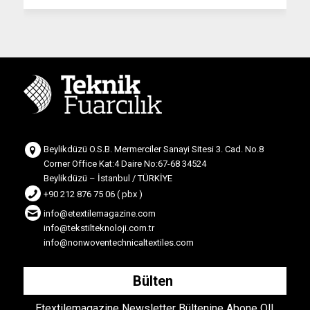
Beylikdüzü O.S.B. Mermerciler Sanayi Sitesi 3. Cad. No.8
Corner Office Kat:4 Daire No:67-68 34524
Beylikdüzü – İstanbul / TÜRKİYE
+90 212 876 75 06 ( pbx )
info@etextilemagazine.com
info@tekstilteknoloji.com.tr
info@nonwoventechnicaltextiles.com
Bülten
Etextilemagazine Newsletter Bültenine Abone Ol!