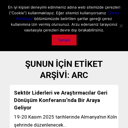
ANA SAYFA
HAKKIMIZDA
MEDIA DATA
E-DERGİ
En iyi kişisel deneyimi edinmeniz adına web sitemizde çerezleri
(“Cookie”) kullanmaktayız. Eğer sitemizi kullanıyorsanız
“Çerez
GİZLİLİK POLİTİKASI
İLETİŞİM
ÖNEMLİ DUYURU
Politikası”
bölümümüzde belirtilen şartlar gereği çerez
kullanımına izin vermiş olursunuz. Arzu ederseniz tarayıcınız
vasıtasıyla çerezleri devre dışı bırakabilirsiniz.
Tamam
ŞUNUN IÇIN ETIKET
ARŞIVI:
ARC
Sektör Liderleri ve Araştırmacılar Geri
Dönüşüm Konferansı’nda Bir Araya
Geliyor
19-20 Kasım 2025 tarihlerinde Almanya'nın Köln
şehrinde düzenlenecek…