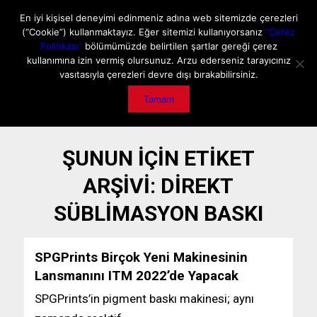
ANA SAYFA
HAKKIMIZDA
MEDIA DATA
E-DERGİ
En iyi kişisel deneyimi edinmeniz adına web sitemizde çerezleri
(“Cookie”) kullanmaktayız. Eğer sitemizi kullanıyorsanız
“Çerez
GİZLİLİK POLİTİKASI
İLETİŞİM
ÖNEMLİ DUYURU
Politikası”
bölümümüzde belirtilen şartlar gereği çerez
kullanımına izin vermiş olursunuz. Arzu ederseniz tarayıcınız
vasıtasıyla çerezleri devre dışı bırakabilirsiniz.
Tamam
ŞUNUN IÇIN ETIKET
ARŞIVI:
DIREKT
SÜBLIMASYON BASKI
SPGPrints Birçok Yeni Makinesinin
Lansmanını ITM 2022’de Yapacak
SPGPrints’in pigment baskı makinesi; aynı