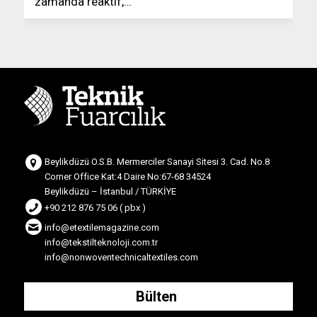
zamanda reaktif,…
Beylikdüzü O.S.B. Mermerciler Sanayi Sitesi 3. Cad. No.8
Corner Office Kat:4 Daire No:67-68 34524
Beylikdüzü – İstanbul / TÜRKİYE
+90 212 876 75 06 ( pbx )
info@etextilemagazine.com
info@tekstilteknoloji.com.tr
info@nonwoventechnicaltextiles.com
Bülten