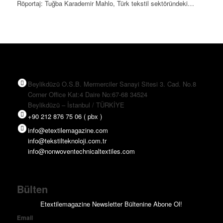
Röportaj: Tuğba Karademir Mahlo, Türk tekstil sektöründeki…
Beylikdüzü O.S.B. Mermerciler Sanayi Sitesi 3. Cad. No.8
Corner Office Kat:4 Daire No:67-68 34524
Beylikdüzü – İstanbul / TÜRKİYE
+90 212 876 75 06 ( pbx )
info@etextilemagazine.com
info@tekstilteknoloji.com.tr
info@nonwoventechnicaltextiles.com
Bülten
Etextilemagazine Newsletter Bültenine Abone Ol!
Email