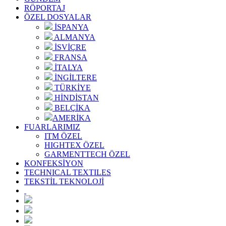
RÖPORTAJ
ÖZEL DOSYALAR
İSPANYA
ALMANYA
İSVİÇRE
FRANSA
İTALYA
İNGİLTERE
TÜRKİYE
HİNDİSTAN
BELÇİKA
AMERİKA
FUARLARIMIZ
ITM ÖZEL
HIGHTEX ÖZEL
GARMENTTECH ÖZEL
KONFEKSİYON
TECHNICAL TEXTILES
TEKSTİL TEKNOLOJİ