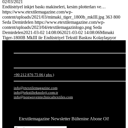
02/03/2021
Endüstriyel inkjet baskı makineleri, kesim plotterları ve…
https://www.etextilemagazine.com/wp-
content/uploads/2021/03/mimaki_tiger_1800b_mkIII.jpg
363
800
Seda Demirdelen
https://www.etextilemagazine.com/wp-
content/uploads/2023/04/etextilemagazinlogo.png
Seda
Demirdelen
2021-03-02 14:08:06
2021-03-02 14:08:06
Mimaki
Tiger-1800B MkIII ile Endüstriyel Tekstil Baskısı Kolaylaşıyor
Beylikdüzü O.S.B. Mermerciler Sanayi Sitesi 3. Cad. No.8 Corner Office
Kat:4 Daire No:67-68 34524
Beylikdüzü – İstanbul / TÜRKİYE
+90 212 876 75 06 ( pbx )
info@etextilemagazine.com
info@tekstilteknoloji.com.tr
info@nonwoventechnicaltextiles.com
Bülten
Etextilemagazine Newsletter Bültenine Abone Ol!