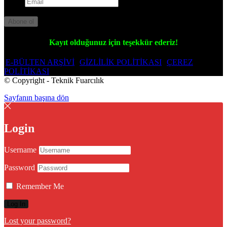
Email
Lütfen bekleyiniz...
Abone ol
Kayıt olduğunuz için teşekkür ederiz!
E-BÜLTEN ARŞİVİ
GİZLİLİK POLİTİKASI
ÇEREZ
POLİTİKASI
© Copyright - Teknik Fuarcılık
Sayfanın başına dön
Login
Username
Password
Remember Me
Lost your password?