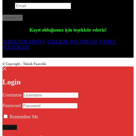
Email
Lütfen bekleyiniz...
Abone ol
Kayıt olduğunuz için teşekkür ederiz!
E-BÜLTEN ARŞİVİ
GİZLİLİK POLİTİKASI
ÇEREZ
POLİTİKASI
© Copyright - Teknik Fuarcılık
Login
Username
Password
Remember Me