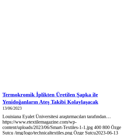
Termokromik İplikten Üretilen Şapka ile
Yenidoğanların Ateş Takibi Kolaylaşacak
13/06/2023
Louisiana Eyalet Üniversitesi araştırmacıları tarafından…
https://www.etextilemagazine.com/wp-
content/uploads/2023/06/Smart-Textiles-1-1.jpg
400
800
Özge
Sutcu
/img/logo/technicaltextiles.png
Özge Sutcu
2023-06-13