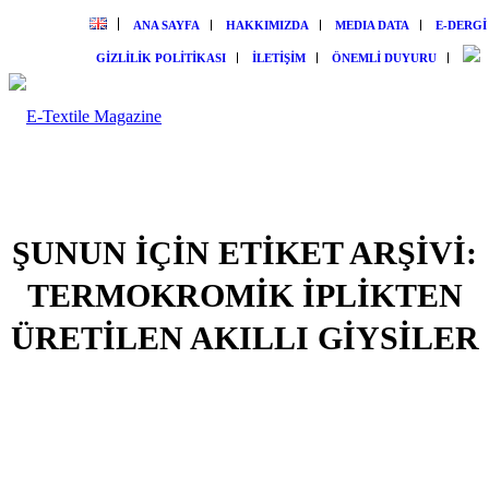
ANA SAYFA
HAKKIMIZDA
MEDIA DATA
E-DERGİ
GİZLİLİK POLİTİKASI
İLETİŞİM
ÖNEMLİ DUYURU
ŞUNUN IÇIN ETIKET ARŞIVI:
TERMOKROMIK IPLIKTEN
ÜRETILEN AKILLI GIYSILER