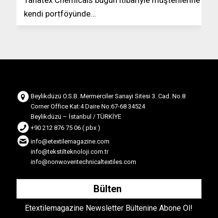
Tanatex Chemicals bugün itibariyle müşterilerine
kendi portföyünde…
Beylikdüzü O.S.B. Mermerciler Sanayi Sitesi 3. Cad. No.8
Corner Office Kat:4 Daire No:67-68 34524
Beylikdüzü – İstanbul / TÜRKİYE
+90 212 876 75 06 ( pbx )
info@etextilemagazine.com
info@tekstilteknoloji.com.tr
info@nonwoventechnicaltextiles.com
Bülten
Etextilemagazine Newsletter Bültenine Abone Ol!