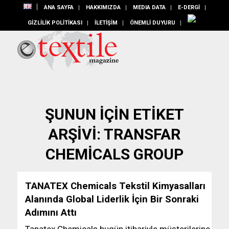
ANA SAYFA
HAKKIMIZDA
MEDIA DATA
E-DERGİ
GİZLİLİK POLİTİKASI
İLETİŞİM
ÖNEMLİ DUYURU
ŞUNUN IÇIN ETIKET
ARŞIVI:
TRANSFAR
CHEMICALS GROUP
TANATEX Chemicals Tekstil Kimyasalları
Alanında Global Liderlik İçin Bir Sonraki
Adımını Attı