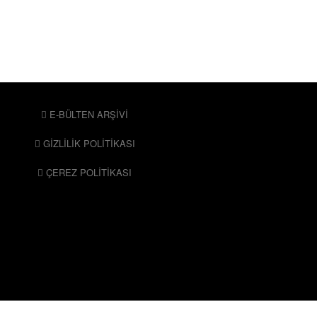
E-BÜLTEN ARŞİVİ
GİZLİLİK POLİTİKASI
ÇEREZ POLİTİKASI