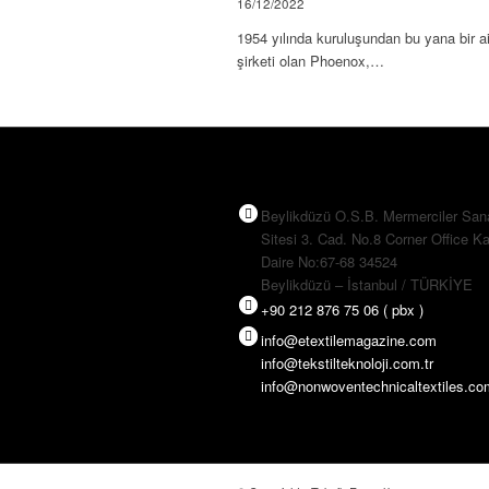
16/12/2022
1954 yılında kuruluşundan bu yana bir ai
şirketi olan Phoenox,…
Beylikdüzü O.S.B. Mermerciler San
Sitesi 3. Cad. No.8 Corner Office Ka
Daire No:67-68 34524
Beylikdüzü – İstanbul / TÜRKİYE
+90 212 876 75 06 ( pbx )
info@etextilemagazine.com
info@tekstilteknoloji.com.tr
info@nonwoventechnicaltextiles.c