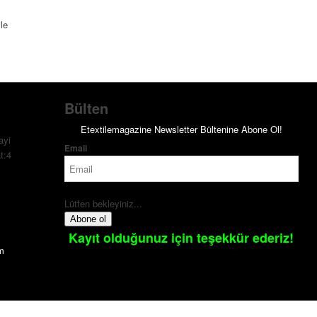
le
Bülten
Etextilemagazine Newsletter Bültenine Abone Ol!
ayi
Email
t:4
Lütfen bekleyiniz...
Abone ol
Kayıt olduğunuz için teşekkür ederiz!
om