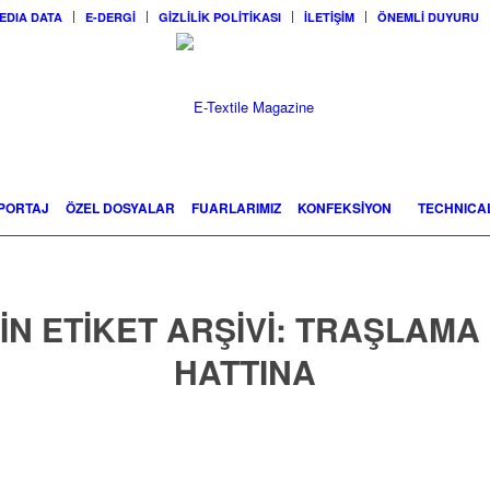
EDIA DATA
E-DERGİ
GİZLİLİK POLİTİKASI
İLETİŞİM
ÖNEMLİ DUYURU
PORTAJ
ÖZEL DOSYALAR
FUARLARIMIZ
KONFEKSİYON
TECHNICAL
IN ETIKET ARŞIVI:
TRAŞLAMA 
HATTINA