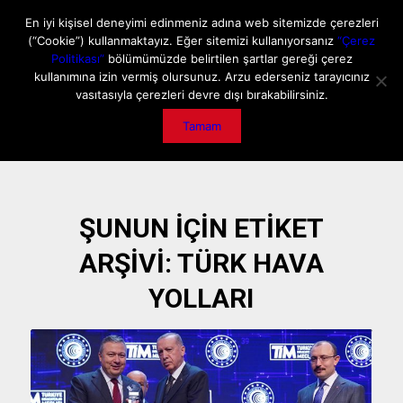
ANA SAYFA
HAKKIMIZDA
MEDIA DATA
E-DERGİ
En iyi kişisel deneyimi edinmeniz adına web sitemizde çerezleri
(“Cookie”) kullanmaktayız. Eğer sitemizi kullanıyorsanız
“Çerez
GİZLİLİK POLİTİKASI
İLETİŞİM
ÖNEMLİ DUYURU
Politikası”
bölümümüzde belirtilen şartlar gereği çerez
kullanımına izin vermiş olursunuz. Arzu ederseniz tarayıcınız
vasıtasıyla çerezleri devre dışı bırakabilirsiniz.
Tamam
ŞUNUN IÇIN ETIKET
ARŞIVI:
TÜRK HAVA
YOLLARI