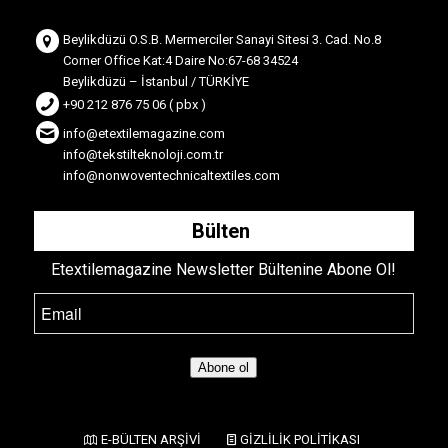
Beylikdüzü O.S.B. Mermerciler Sanayi Sitesi 3. Cad. No.8
Corner Office Kat:4 Daire No:67-68 34524
Beylikdüzü – İstanbul / TÜRKİYE
+90 212 876 75 06 ( pbx )
info@etextilemagazine.com
info@tekstilteknoloji.com.tr
info@nonwoventechnicaltextiles.com
Bülten
Etextilemagazine Newsletter Bültenine Abone Ol!
Abone ol
E-BÜLTEN ARŞİVİ
GİZLİLİK POLİTİKASI