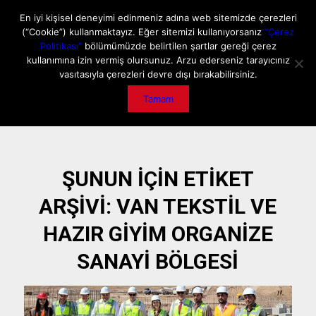
ANA SAYFA
HAKKIMIZDA
MEDIA DATA
E-DERGİ
En iyi kişisel deneyimi edinmeniz adına web sitemizde çerezleri
(“Cookie”) kullanmaktayız. Eğer sitemizi kullanıyorsanız
“Çerez
GİZLİLİK POLİTİKASI
İLETİŞİM
ÖNEMLİ DUYURU
Politikası”
bölümümüzde belirtilen şartlar gereği çerez
kullanımına izin vermiş olursunuz. Arzu ederseniz tarayıcınız
vasıtasıyla çerezleri devre dışı bırakabilirsiniz.
Tamam
ŞUNUN IÇIN ETIKET
ARŞIVI:
VAN TEKSTIL VE
HAZIR GIYIM ORGANIZE
SANAYI BÖLGESI