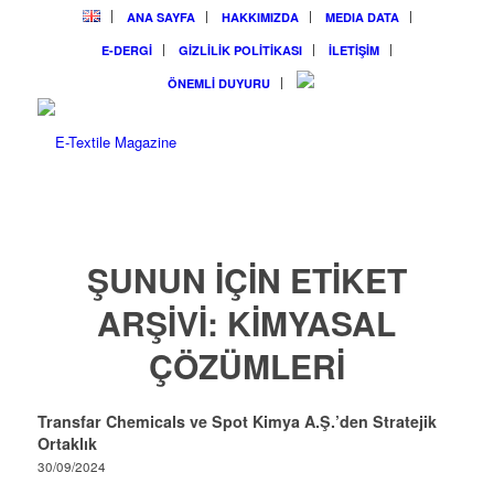
ANA SAYFA
HAKKIMIZDA
MEDIA DATA
E-DERGİ
GİZLİLİK POLİTİKASI
İLETİŞİM
ÖNEMLİ DUYURU
ŞUNUN IÇIN ETIKET
ARŞIVI:
KIMYASAL
ÇÖZÜMLERI
Transfar Chemicals ve Spot Kimya A.Ş.’den Stratejik
Ortaklık
30/09/2024