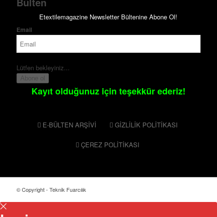
Bülten
Etextilemagazine Newsletter Bültenine Abone Ol!
Email
Lütfen bekleyiniz...
Abone ol
Kayıt olduğunuz için teşekkür ederiz!
E-BÜLTEN ARŞİVİ
GİZLİLİK POLİTİKASI
ÇEREZ POLİTİKASI
© Copyright - Teknik Fuarcılık