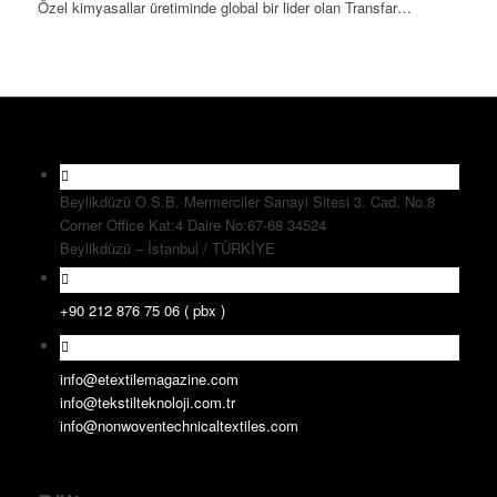
Özel kimyasallar üretiminde global bir lider olan Transfar…
Beylikdüzü O.S.B. Mermerciler Sanayi Sitesi 3. Cad. No.8
Corner Office Kat:4 Daire No:67-68 34524
Beylikdüzü – İstanbul / TÜRKİYE
+90 212 876 75 06 ( pbx )
info@etextilemagazine.com
info@tekstilteknoloji.com.tr
info@nonwoventechnicaltextiles.com