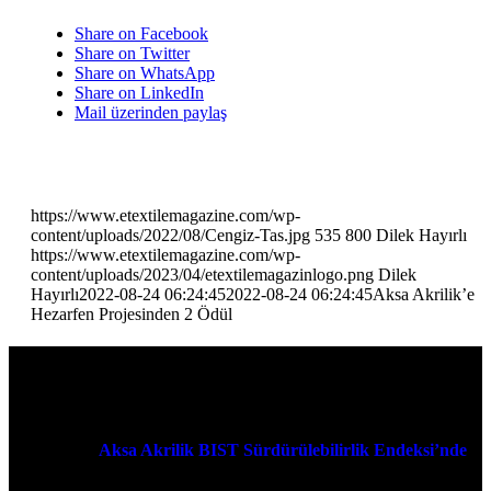
Share on Facebook
Share on Twitter
Share on WhatsApp
Share on LinkedIn
Mail üzerinden paylaş
https://www.etextilemagazine.com/wp-
content/uploads/2022/08/Cengiz-Tas.jpg
535
800
Dilek Hayırlı
https://www.etextilemagazine.com/wp-
content/uploads/2023/04/etextilemagazinlogo.png
Dilek
Hayırlı
2022-08-24 06:24:45
2022-08-24 06:24:45
Aksa Akrilik’e
Hezarfen Projesinden 2 Ödül
Beğenebilecekleriniz:
Aksa Akrilik BIST Sürdürülebilirlik Endeksi’nde