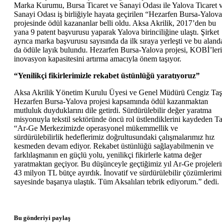
Marka Kurumu, Bursa Ticaret ve Sanayi Odası ile Yalova Ticaret 
Sanayi Odası iş birliğiyle hayata geçirilen “Hezarfen Bursa-Yalov
projesinde ödül kazananlar belli oldu. Aksa Akrilik, 2017’den bu
yana 9 patent başvurusu yaparak Yalova birinciliğine ulaştı. Şirket
ayrıca marka başvurusu sayısında da ilk sıraya yerleşti ve bu aland
da ödüle layık bulundu. Hezarfen Bursa-Yalova projesi, KOBİ’ler
inovasyon kapasitesini artırma amacıyla önem taşıyor.
“Yenilikçi fikirlerimizle rekabet üstünlüğü yaratıyoruz”
Aksa Akrilik Yönetim Kurulu Üyesi ve Genel Müdürü Cengiz Taş
Hezarfen Bursa-Yalova projesi kapsamında ödül kazanmaktan
mutluluk duyduklarını dile getirdi. Sürdürülebilir değer yaratma
misyonuyla tekstil sektöründe öncü rol üstlendiklerini kaydeden Ta
“Ar-Ge Merkezimizde operasyonel mükemmellik ve
sürdürülebilirlik hedeflerimiz doğrultusundaki çalışmalarımız hız
kesmeden devam ediyor. Rekabet üstünlüğü sağlayabilmenin ve
farklılaşmanın en güçlü yolu, yenilikçi fikirlerle katma değer
yaratmaktan geçiyor. Bu düşünceyle geçtiğimiz yıl Ar-Ge projeler
43 milyon TL bütçe ayırdık. İnovatif ve sürdürülebilir çözümlerimi
sayesinde başarıya ulaştık. Tüm Aksalıları tebrik ediyorum.” dedi.
Bu gönderiyi paylaş