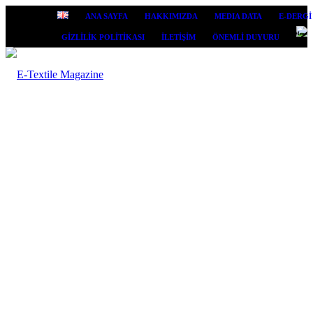
ANA SAYFA
HAKKIMIZDA
MEDIA DATA
E-DERGİ
Menu
GİZLİLİK POLİTİKASI
İLETİŞİM
ÖNEMLİ DUYURU