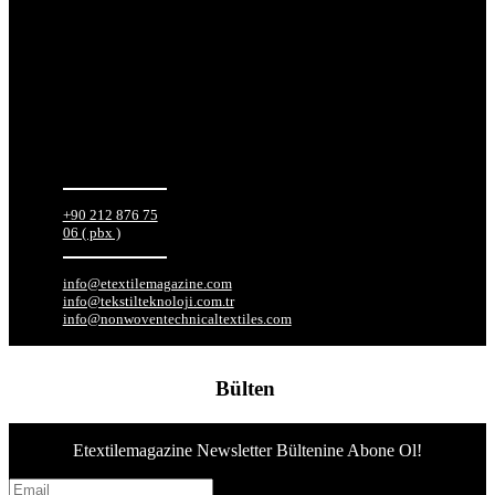
Beylikdüzü
O.S.B.
Mermerciler
Sanayi Sitesi 3.
Cad. No.8
Corner Office
Kat:4 Daire
No:67-68 34524
Beylikdüzü –
İstanbul /
TÜRKİYE
+90 212 876 75
06 ( pbx )
info@etextilemagazine.com
info@tekstilteknoloji.com.tr
info@nonwoventechnicaltextiles.com
Bülten
Etextilemagazine Newsletter Bültenine Abone Ol!