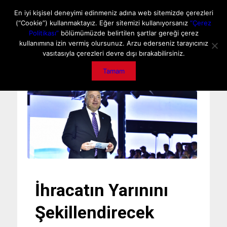
ANA SAYFA
HAKKIMIZDA
MEDIA DATA
E-DERGİ
En iyi kişisel deneyimi edinmeniz adına web sitemizde çerezleri
(“Cookie”) kullanmaktayız. Eğer sitemizi kullanıyorsanız
“Çerez
GİZLİLİK POLİTİKASI
İLETİŞİM
ÖNEMLİ DUYURU
Politikası”
bölümümüzde belirtilen şartlar gereği çerez
kullanımına izin vermiş olursunuz. Arzu ederseniz tarayıcınız
vasıtasıyla çerezleri devre dışı bırakabilirsiniz.
Tamam
İhracatın Yarınını
Şekillendirecek