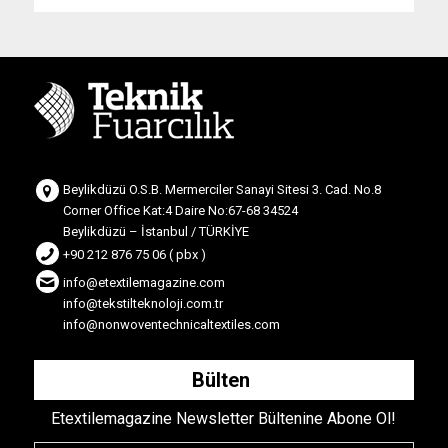
Beylikdüzü O.S.B. Mermerciler Sanayi Sitesi 3. Cad. No.8
Corner Office Kat:4 Daire No:67-68 34524
Beylikdüzü – İstanbul / TÜRKİYE
+90 212 876 75 06 ( pbx )
info@etextilemagazine.com
info@tekstilteknoloji.com.tr
info@nonwoventechnicaltextiles.com
Bülten
Etextilemagazine Newsletter Bültenine Abone Ol!