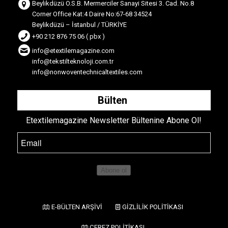
Beylikdüzü O.S.B. Mermerciler Sanayi Sitesi 3. Cad. No.8
Corner Office Kat:4 Daire No:67-68 34524
Beylikdüzü – İstanbul / TÜRKİYE
+90 212 876 75 06 ( pbx )
info@etextilemagazine.com
info@tekstilteknoloji.com.tr
info@nonwoventechnicaltextiles.com
Bülten
Etextilemagazine Newsletter Bültenine Abone Ol!
Abone ol
E-BÜLTEN ARŞİVİ
GİZLİLİK POLİTİKASI
ÇEREZ POLİTİKASI