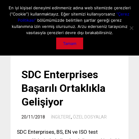
ANA SAYFA
HAKKIMIZDA
MEDIA DATA
E-DERGİ
En iyi kişisel deneyimi edinmeniz adına web sitemizde çerezleri
(“Cookie”) kullanmaktayız. Eğer sitemizi kullanıyorsanız
“Çerez
GİZLİLİK POLİTİKASI
İLETİŞİM
ÖNEMLİ DUYURU
Politikası”
bölümümüzde belirtilen şartlar gereği çerez
kullanımına izin vermiş olursunuz. Arzu ederseniz tarayıcınız
vasıtasıyla çerezleri devre dışı bırakabilirsiniz.
Tamam
SDC Enterprises
Başarılı Ortaklıkla
Gelişiyor
/
20/11/2018
İNGİLTERE
,
ÖZEL DOSYALAR
SDC Enterprises, BS, EN ve ISO test