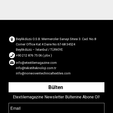
Beylikdüzü O.S.B. Mermerciler Sanayi Sitesi 3. Cad. No.8
Corner Office Kat:4 Daire No:67-68 34524
Beylikdüzü – İstanbul / TÜRKİYE
+90 212 876 75 06 ( pbx )
info@etextilemagazine.com
info@tekstilteknoloji.com.tr
info@nonwoventechnicaltextiles.com
Bülten
Etextilemagazine Newsletter Bültenine Abone Ol!