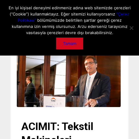
ANA SAYFA
HAKKIMIZDA
MEDIA DATA
E-DERGİ
En iyi kişisel deneyimi edinmeniz adına web sitemizde çerezleri
(“Cookie”) kullanmaktayız. Eğer sitemizi kullanıyorsanız
“Çerez
GİZLİLİK POLİTİKASI
İLETİŞİM
ÖNEMLİ DUYURU
Politikası”
bölümümüzde belirtilen şartlar gereği çerez
kullanımına izin vermiş olursunuz. Arzu ederseniz tarayıcınız
vasıtasıyla çerezleri devre dışı bırakabilirsiniz.
Tamam
ACIMIT: Tekstil