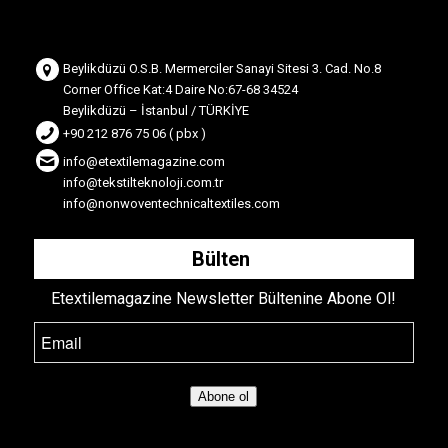
Beylikdüzü O.S.B. Mermerciler Sanayi Sitesi 3. Cad. No.8
Corner Office Kat:4 Daire No:67-68 34524
Beylikdüzü – İstanbul / TÜRKİYE
+90 212 876 75 06 ( pbx )
info@etextilemagazine.com
info@tekstilteknoloji.com.tr
info@nonwoventechnicaltextiles.com
Bülten
Etextilemagazine Newsletter Bültenine Abone Ol!
Abone ol