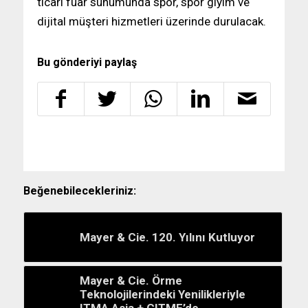
ticari fuar sunumunda spor, spor giyim ve
dijital müşteri hizmetleri üzerinde durulacak.
Bu gönderiyi paylaş
Beğenebilecekleriniz:
Mayer & Cie. 120. Yılını Kutluyor
Mayer & Cie. Örme
Teknolojilerindeki Yenilikleriyle
ITMA Asia + CITME’de