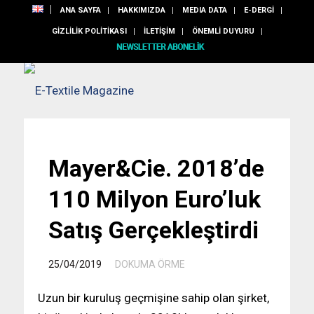
ANA SAYFA
HAKKIMIZDA
MEDIA DATA
E-DERGİ
GİZLİLİK POLİTİKASI
İLETİŞİM
ÖNEMLİ DUYURU
Mayer&Cie. 2018’de
110 Milyon Euro’luk
Satış Gerçekleştirdi
/
25/04/2019
DOKUMA ÖRME
Uzun bir kuruluş geçmişine sahip olan şirket,