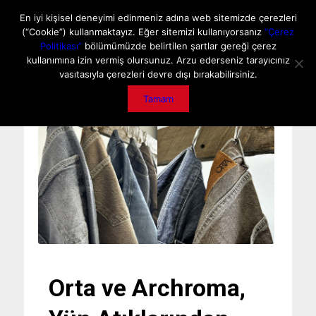
ANA SAYFA
HAKKIMIZDA
MEDIA DATA
E-DERGİ
En iyi kişisel deneyimi edinmeniz adına web sitemizde çerezleri
(“Cookie”) kullanmaktayız. Eğer sitemizi kullanıyorsanız
“Çerez
GİZLİLİK POLİTİKASI
İLETİŞİM
ÖNEMLİ DUYURU
Politikası”
bölümümüzde belirtilen şartlar gereği çerez
kullanımına izin vermiş olursunuz. Arzu ederseniz tarayıcınız
vasıtasıyla çerezleri devre dışı bırakabilirsiniz.
Tamam
Orta ve Archroma,