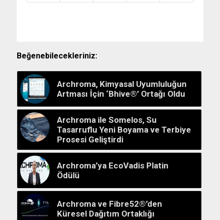
Beğenebilecekleriniz:
Archroma, Kimyasal Uyumluluğun
Artması İçin ‘Bhive®’ Ortağı Oldu
Archroma ile Somelos, Su
Tasarruflu Yeni Boyama ve Terbiye
Prosesi Geliştirdi
Archroma’ya EcoVadis Platin
Ödülü
Archroma ve Fibre52®’den
Küresel Dağıtım Ortaklığı