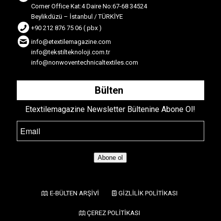
Corner Office Kat:4 Daire No:67-68 34524
Beylikdüzü – İstanbul / TÜRKİYE
+90 212 876 75 06 ( pbx )
info@etextilemagazine.com
info@tekstilteknoloji.com.tr
info@nonwoventechnicaltextiles.com
Bülten
Etextilemagazine Newsletter Bültenine Abone Ol!
Abone ol
E-BÜLTEN ARŞİVİ
GİZLİLİK POLİTİKASI
ÇEREZ POLİTİKASI