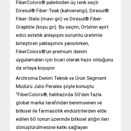
FiberColors® paletinden üç renk seçti:
Diresul® Fiber-Teak (kahverengi), Diresul®
Fiber-Slate (mavi-gri) ve Diresul® Fiber-
Graphite (koyu gri). Bu seçim, Orta’nın ayırt
edici estetik anlayışını sorumlu üretimle
birleştiren yaklaşımını yansıtırken,
FiberColors®’un premium denim
uygulamaları için ticari olarak hazır olduğunu
da ortaya koyuyor.
Archroma Denim Teknik ve Ürün Segment
Müdürü Julio Perales şöyle konuştu:
“FiberColors®, halihazırda 50’den fazla
global marka tarafından benimsenen ve
bitkisel ile farmasötik endüstrilerden elde
edilen 60 tonun üzerinde bitkisel atığın ileri
dönüştürülmesine katkı sağlayan