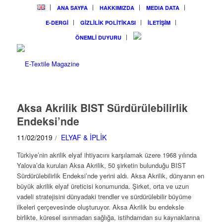
ANA SAYFA
HAKKIMIZDA
MEDIA DATA
E-DERGİ
GİZLİLİK POLİTİKASI
İLETİŞİM
ÖNEMLİ DUYURU
Aksa Akrilik BIST Sürdürülebilirlik
Endeksi’nde
11/02/2019
ELYAF & İPLİK
/
Türkiye’nin akrilik elyaf ihtiyacını karşılamak üzere 1968 yılında
Yalova’da kurulan Aksa Akrilik, 50 şirketin bulunduğu BIST
Sürdürülebilirlik Endeksi’nde yerini aldı. Aksa Akrilik, dünyanın en
büyük akrilik elyaf üreticisi konumunda. Şirket, orta ve uzun
vadeli stratejisini dünyadaki trendler ve sürdürülebilir büyüme
ilkeleri çerçevesinde oluşturuyor. Aksa Akrilik bu endeksle
birlikte, küresel ısınmadan sağlığa, istihdamdan su kaynaklarına