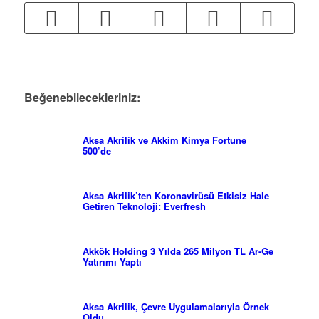
Beğenebilecekleriniz:
Aksa Akrilik ve Akkim Kimya Fortune
500’de
Aksa Akrilik’ten Koronavirüsü Etkisiz Hale
Getiren Teknoloji: Everfresh
Akkök Holding 3 Yılda 265 Milyon TL Ar-Ge
Yatırımı Yaptı
Aksa Akrilik, Çevre Uygulamalarıyla Örnek
Oldu