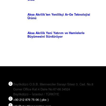
Aksa Akrilik’ten Yenilikçi Ar-Ge Teknolojisi
Ürünü
Aksa Akrilik Yeni Yatırım ve Hamlelerle
Büyümesini Sürdürüyor
Beylikdüzü O.S.B. Mermerciler Sanayi Sitesi 3. Cad. No.8
Corner Office Kat:4 Daire No:67-68 34524
Beylikdüzü – İstanbul / TÜRKİYE
+90 212 876 75 06 ( pbx )