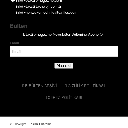
info@etextilemagazine.com
info@tekstilteknoloji.com.tr
info@nonwoventechnicaltextiles.com
Bülten
Etextilemagazine Newsletter Bültenine Abone Ol!
Email
Abone ol
E-BÜLTEN ARŞİVİ
GİZLİLİK POLİTİKASI
ÇEREZ POLİTİKASI
© Copyright - Teknik Fuarcılık