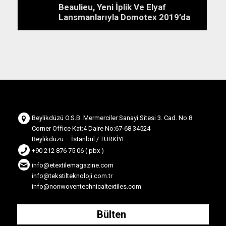
Beaulieu, Yeni İplik Ve Elyaf
Lansmanlarıyla Domotex 2019’da
Beylikdüzü O.S.B. Mermerciler Sanayi Sitesi 3. Cad. No.8
Corner Office Kat:4 Daire No:67-68 34524
Beylikdüzü – İstanbul / TÜRKİYE
+90 212 876 75 06 ( pbx )
info@etextilemagazine.com
info@tekstilteknoloji.com.tr
info@nonwoventechnicaltextiles.com
Bülten