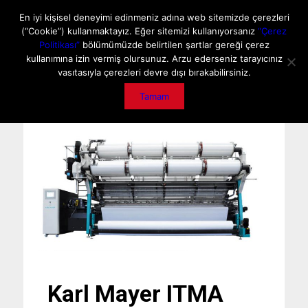
ANA SAYFA
HAKKIMIZDA
MEDIA DATA
E-DERGİ
En iyi kişisel deneyimi edinmeniz adına web sitemizde çerezleri
(“Cookie”) kullanmaktayız. Eğer sitemizi kullanıyorsanız
“Çerez
GİZLİLİK POLİTİKASI
İLETİŞİM
ÖNEMLİ DUYURU
Politikası”
bölümümüzde belirtilen şartlar gereği çerez
kullanımına izin vermiş olursunuz. Arzu ederseniz tarayıcınız
vasıtasıyla çerezleri devre dışı bırakabilirsiniz.
Tamam
Karl Mayer ITMA