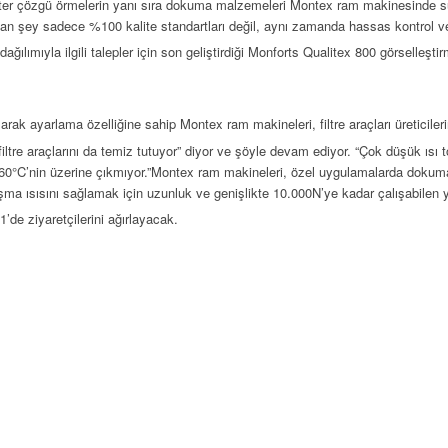
ster çözgü örmelerin yanı sıra dokuma malzemeleri Montex ram makinesinde sür
olan şey sadece %100 kalite standartları değil, aynı zamanda hassas kontrol ve 
ağılımıyla ilgili talepler için son geliştirdiği Monforts Qualitex 800 görselleşti
k ayarlama özelliğine sahip Montex ram makineleri, filtre araçları üreticilerin
 filtre araçlarını da temiz tutuyor” diyor ve şöyle devam ediyor. “Çok düşük ıs
 60°C’nin üzerine çıkmıyor.”Montex ram makineleri, özel uygulamalarda dokuma
ma ısısını sağlamak için uzunluk ve genişlikte 10.000N’ye kadar çalışabilen y
’de ziyaretçilerini ağırlayacak.