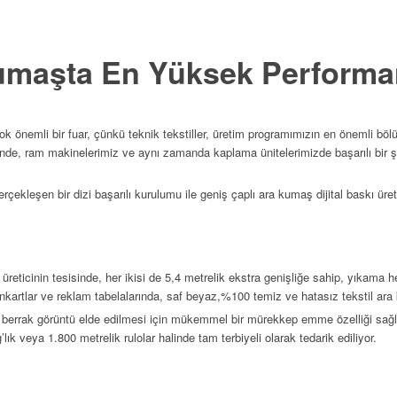
Kumaşta En Yüksek Perform
çok önemli bir fuar, çünkü teknik tekstiller, üretim programımızın en önemli b
sinde, ram makinelerimiz ve aynı zamanda kaplama ünitelerimizde başarılı bir şe
leşen bir dizi başarılı kurulumu ile geniş çaplı ara kumaş dijital baskı üretim
 üreticinin tesisinde, her ikisi de 5,4 metrelik ekstra genişliğe sahip, yıka
pankartlar ve reklam tabelalarında, saf beyaz,%100 temiz ve hatasız tekstil ara 
t ve berrak görüntü elde edilmesi için mükemmel bir mürekkep emme özelliği sa
ık veya 1.800 metrelik rulolar halinde tam terbiyeli olarak tedarik ediliyor.