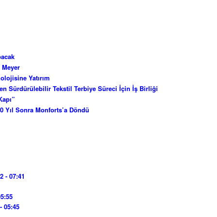
pacak
r Meyer
lojisine Yatırım
Sürdürülebilir Tekstil Terbiye Süreci İçin İş Birliği
Kapı”
00 Yıl Sonra Monforts’a Döndü
2 - 07:41
05:55
- 05:45