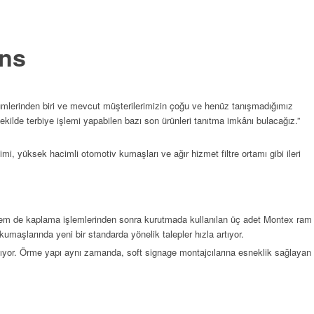
ans
ölümlerinden biri ve mevcut müşterilerimizin çoğu ve henüz tanışmadığımız
kilde terbiye işlemi yapabilen bazı son ürünleri tanıtma imkânı bulacağız.”
i, yüksek hacimli otomotiv kumaşları ve ağır hizmet filtre ortamı gibi ileri
ma hem de kaplama işlemlerinden sonra kurutmada kullanılan üç adet Montex ram
kumaşlarında yeni bir standarda yönelik talepler hızla artıyor.
ğlıyor. Örme yapı aynı zamanda, soft signage montajcılarına esneklik sağlayan