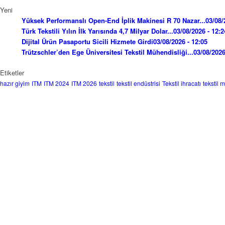
Yeni
Yüksek Performanslı Open-End İplik Makinesi R 70 Nazar...
03/08/
Türk Tekstili Yılın İlk Yarısında 4,7 Milyar Dolar...
03/08/2026 - 12:2
Dijital Ürün Pasaportu Sicili Hizmete Girdi
03/08/2026 - 12:05
Trützschler’den Ege Üniversitesi Tekstil Mühendisliği...
03/08/2026
Etiketler
hazır giyim
ITM
ITM 2024
ITM 2026
tekstil
tekstil endüstrisi
Tekstil ihracatı
tekstil 