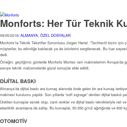
Monforts: Her Tür Teknik 
09/05/2019
/
ALMANYA
,
ÖZEL DOSYALAR
Monforts’ta Teknik Tekstiller Sorumlusu Jürgen Hanel, “Techtextil bizim için 
müşteriler, bu etkinliğe katılacak ya da ürünlerini sergilenecek. Bu fuar saye
dedi.
Örneğin; geçtiğimiz günlerde Monforts Montex ram makinelerinin Avrupa’da gerçek
seviye teknik malzemelerde güzel sonuçlar elde edildi.
DİJİTAL BASKI
Almanya’da dijital baskı ara kumaş alanında önde gelen bir ara kumaş terbiye
makinesi kurulumu yapıldı. Son yıllarda “soft signage” denilen dijital baskılı 
Üretilen kumaşlar esnek olup, canlı renkler ve dijital baskı teknikleriyle ne
elastiklik avantajına da sahip. Bu kumaşlar, 50-350 g/m2 ağırlığında ve 600 kg’l
OTOMOTİV