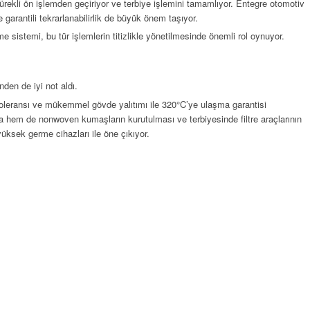
ekli ön işlemden geçiriyor ve terbiye işlemini tamamlıyor. Entegre otomotiv
garantili tekrarlanabilirlik de büyük önem taşıyor.
rme sistemi, bu tür işlemlerin titizlikle yönetilmesinde önemli rol oynuyor.
den de iyi not aldı.
ı toleransı ve mükemmel gövde yalıtımı ile 320°C’ye ulaşma garantisi
 hem de nonwoven kumaşların kurutulması ve terbiyesinde filtre araçlarının
üksek germe cihazları ile öne çıkıyor.