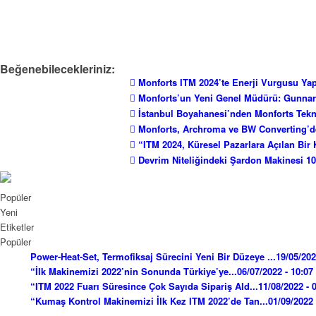
Beğenebilecekleriniz:
Monforts ITM 2024’te Enerji Vurgusu Ya
Monforts’un Yeni Genel Müdürü: Gunna
İstanbul Boyahanesi’nden Monforts Tekno
Monforts, Archroma ve BW Converting’den 
“ITM 2024, Küresel Pazarlara Açılan Bir 
Devrim Niteliğindeki Şardon Makinesi 1
Popüler
Yeni
Etiketler
Popüler
Power-Heat-Set, Termofiksaj Sürecini Yeni Bir Düzeye ...
19/05/202
“İlk Makinemizi 2022’nin Sonunda Türkiye’ye...
06/07/2022 - 10:07
“ITM 2022 Fuarı Süresince Çok Sayıda Sipariş Ald...
11/08/2022 - 
“Kumaş Kontrol Makinemizi İlk Kez ITM 2022’de Tan...
01/09/2022 