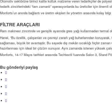
Otomotiv sektörüne birinci kalite koltuk malzeme veren tedarikçiler de polye
tedarik zincirlerindeki “tam zamanlı” operasyonlarda bu üreticiler için önemli 
Monforts’un anında bağlantı ve üretim ekipleri ile yönetim arasında kolay bilgi d
FİLTRE ARAÇLARI
Ram makinesi zincirinde ve genişlik ayarında gres yağı kullanmadan termal olara
Hanel, “Bu özellik, çalışanları ve çevreyi zararlı yağ buharlarından koruyarak,
sağlaması, büyük bir avantajdır. Bu sayede dış mekân sıcaklığı hiçbir zaman
hazırlanması için ideal bir çözüm sunuyor. Aynı zamanda istenen yüksek çalış
Monforts, 14-17 Mayıs tarihleri arasında Techtextil fuarında Salon 3, Stand F01
Bu gönderiyi paylaş