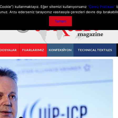
GİZLİLİK POLİTİKASI
İLETİŞİM
ÖNEMLİ DUYURU
Cookie”) kullanmaktayız. Eğer sitemizi kullanıyorsanız
“Çerez Politikası”
b
unuz. Arzu ederseniz tarayıcınız vasıtasıyla çerezleri devre dışı bırakabilir
Tamam
 DOSYALAR
FUARLARIMIZ
KONFEKSİYON
TECHNICAL TEXTILES