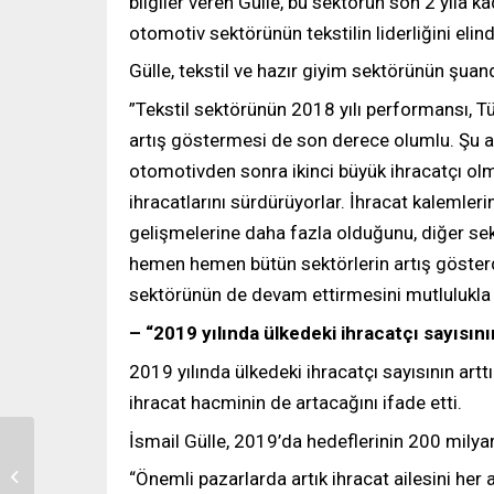
bilgiler veren Gülle, bu sektörün son 2 yıla 
otomotiv sektörünün tekstilin liderliğini elind
Gülle, tekstil ve hazır giyim sektörünün şuan
”Tekstil sektörünün 2018 yılı performansı, Tür
artış göstermesi de son derece olumlu. Şu anda
otomotivden sonra ikinci büyük ihracatçı olm
ihracatlarını sürdürüyorlar. İhracat kalemlerin
gelişmelerine daha fazla olduğunu, diğer sek
hemen hemen bütün sektörlerin artış gösterdiği
sektörünün de devam ettirmesini mutlulukla k
– “2019 yılında ülkedeki ihracatçı sayısını
2019 yılında ülkedeki ihracatçı sayısının arttı
ihracat hacminin de artacağını ifade etti.
İsmail Gülle, 2019’da hedeflerinin 200 milyar
Sedo Treepoint, En Son
“Önemli pazarlarda artık ihracat ailesini her a
Teknolojileriyle ITMA