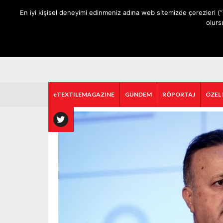
ANA SAYFA
HAKKIMIZDA
MEDIA DATA
E-DERGİ
En iyi kişisel deneyimi edinmeniz adına web sitemizde çerezleri (“
olurs
eTEXTILEMAGAZINE
GÜNDEM
RÖPORTAJ
ÖZEL