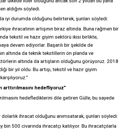
kadar ülkede lider olduğunu ancak son 2 yıldan bu yana
en aldığını söyledi.
da iyi durumda olduğunu belirterek, şunları söyledi:
kiye ihracatının artışının biraz altında. Buna rağmen bir
 tekstil ve hazır giyim sektörü ikisi birlikte,
aya devam ediyorlar. Başarılı bir şekilde de
in altında da teknik tekstillerin ön planda ve
törlerin altında da artışların olduğunu görüyoruz. 2018
 bir yıl oldu. Bu artışı, tekstil ve hazır giyim
arşılıyoruz.”
n arttırılmasını hedefliyoruz”
rılmasını hedeflediklerini dile getiren Gülle, bu sayede
 dolarlık ihracat olduğunu anımsatarak, şunları söyledi:
y bin 500 civarında ihracatçı katılıyor. Bu ihracatçılarla