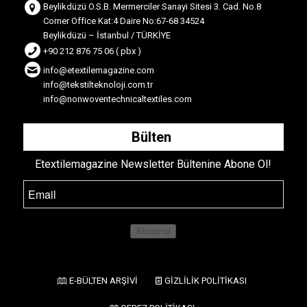
Beylikdüzü O.S.B. Mermerciler Sanayi Sitesi 3. Cad. No.8
Corner Office Kat:4 Daire No:67-68 34524
Beylikdüzü – İstanbul / TÜRKİYE
+90 212 876 75 06 ( pbx )
info@etextilemagazine.com
info@tekstilteknoloji.com.tr
info@nonwoventechnicaltextiles.com
Bülten
Etextilemagazine Newsletter Bültenine Abone Ol!
Abone ol
E-BÜLTEN ARŞİVİ
GİZLİLİK POLİTİKASI