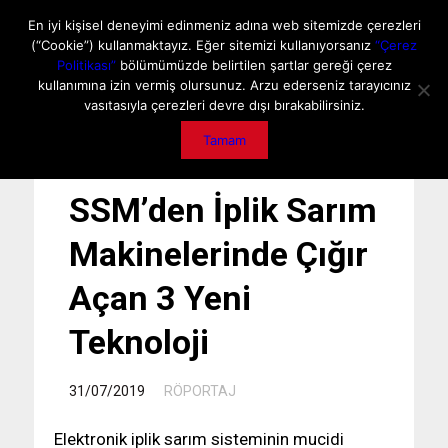
ANA SAYFA
HAKKIMIZDA
MEDIA DATA
E-DERGİ
En iyi kişisel deneyimi edinmeniz adına web sitemizde çerezleri
(“Cookie”) kullanmaktayız. Eğer sitemizi kullanıyorsanız
“Çerez
GİZLİLİK POLİTİKASI
İLETİŞİM
ÖNEMLİ DUYURU
Politikası”
bölümümüzde belirtilen şartlar gereği çerez
kullanımına izin vermiş olursunuz. Arzu ederseniz tarayıcınız
vasıtasıyla çerezleri devre dışı bırakabilirsiniz.
Tamam
SSM’den İplik Sarım
Makinelerinde Çığır
Açan 3 Yeni
Teknoloji
/
31/07/2019
RÖPORTAJ
Elektronik iplik sarım sisteminin mucidi